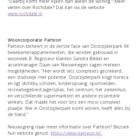
"Daarbij komt meer kijken dan alleen de woning." Meer
weten over Rochdale? Dat kan via de website
www.rochdale.nl
Wooncorporatie Parteon
Parteon beheert in de eerste fase van Oostzijderpark 64
tweekamerappartementen, die worden gebouwd in
woonvlek B. Regisseur klanten Sandra Bikkel en
assetmanager Daan van Nieuwmegen zagen meteen
mogelijkheden: “Hier wordt iets compleets gecreëerd,
een stadswijk met potentie. Oostzijderpark krijgt horeca
en ligt dichtbij scholen, kinderopvang, sportvelden,
recreatiegebied Jagersplas, het centrum, het ziekenhuis
en verschillende supermarkten en andere essentiële
winkels. Dat maakt het voor ons een mooi compleet
plaatje. Wie in Oostzijderpark komt wonen, heeft alles bij
de hand.”
Nieuwsgierig naar meer informatie over Parteon? Bezoek
hun website gerust:
https://www.parteon.nl/